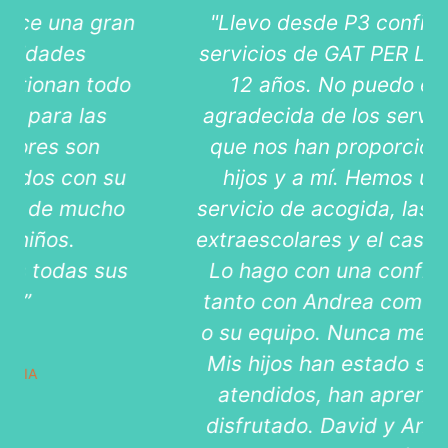
"Llevo desde P3 confiando en los
servicios de GAT PER LLEURE, unos
12 años. No puedo estar más
agradecida de los servicios y trato
que nos han proporcionado a mis
hijos y a mí. Hemos utilizado el
servicio de acogida, las actividades
extraescolares y el casal de verano.
Lo hago con una confianza ciega,
tanto con Andrea como con David,
o su equipo. Nunca me han fallado.
Mis hijos han estado siempre bien
atendidos, han aprendido y han
disfrutado. David y Andrea se han