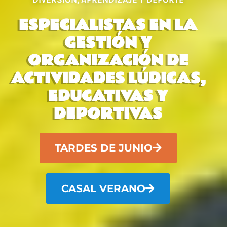
ESPECIALISTAS EN LA
GESTIÓN Y
ORGANIZACIÓN DE
ACTIVIDADES LÚDICAS,
EDUCATIVAS Y
DEPORTIVAS
TARDES DE JUNIO
CASAL VERANO