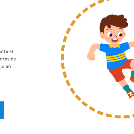
nte el
ortes de
jo en