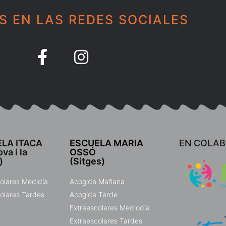
S EN LAS REDES SOCIALES
LA ITACA
ESCUELA MARIA
EN COLA
va i la
OSSÓ
)
(Sitges)
olares Medidía
Acogida Mañana
olares Tardes
Acogida Tarde
Extraescolares Mediodía
Extraescolares Tardes