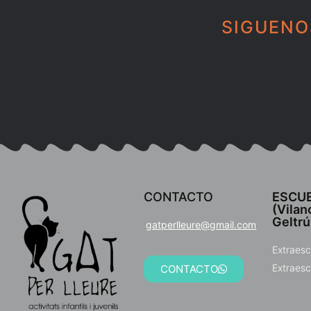
SIGUENO
CONTACTO
ESCUE
(Vilano
Geltrú
gatperlleure@gmail.com
Extraesc
Extraesc
CONTACTO