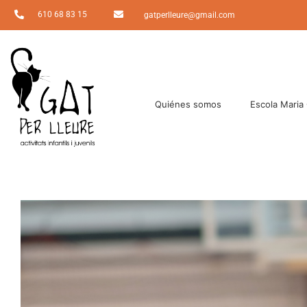
610 68 83 15
gatperlleure@gmail.com
Quiénes somos
Escola Maria