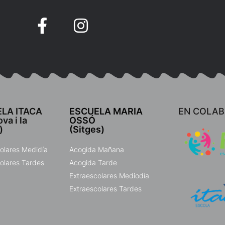
LA ITACA
ESCUELA MARIA
EN COLA
va i la
OSSÓ
)
(Sitges)
olares Medidía
Acogida Mañana
olares Tardes
Acogida Tarde
Extraescolares Mediodía
Extraescolares Tardes