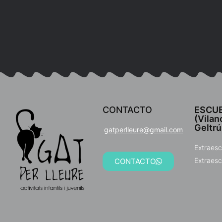
CONTACTO
ESCUE
(Vilano
Geltrú
gatperlleure@gmail.com
Extraesc
Extraesc
CONTACTO