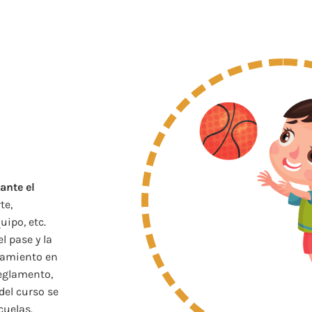
ante el
te,
uipo, etc.
l pase y la
onamiento en
reglamento,
del curso se
cuelas.