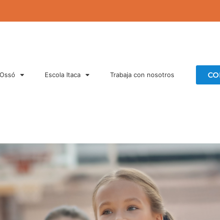
CO
 Ossó
Escola Itaca
Trabaja con nosotros