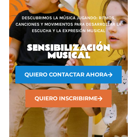
DESCUBRIMOS LA MÚSICA JUGANDO: RITMOS,
CANCIONES Y MOVIMIENTOS PARA DESARROLLAR LA
ESCUCHA Y LA EXPRESIÓN MUSICAL
SENSIBILIZACIÓN
MUSICAL
QUIERO CONTACTAR AHORA
QUIERO INSCRIBIRME