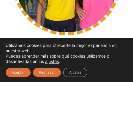
Utilizamos cookies para ofrecerte la mejor experiencia en
nuestra web.
CONTACTAR:
Puedes aprender más sobre qué cookies utilizamos o
1
gatperlleure@gmail.com
desactivarlas en los
ajustes
.
Aceptar
Rechazar
Ajustes